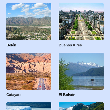
Belén
Buenos Aires
Cafayate
El Bolsón