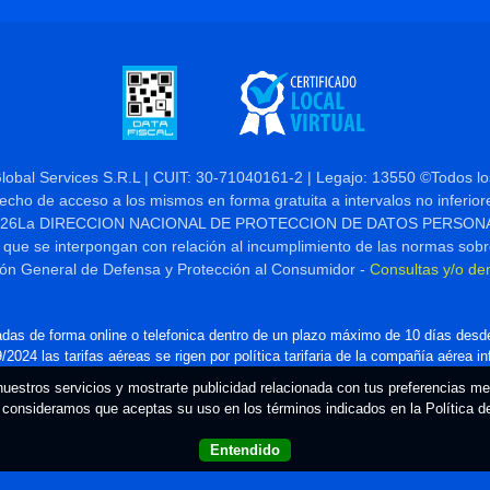
Global Services S.R.L | CUIT: 30-71040161-2 | Legajo: 13550 ©Todos l
derecho de acceso a los mismos en forma gratuita a intervalos no inferior
 Nº 25.326La DIRECCION NACIONAL DE PROTECCION DE DATOS PERSONALES,
 que se interpongan con relación al incumplimiento de las normas sobr
ión General de Defensa y Protección al Consumidor -
Consultas y/o de
das de forma online o telefonica dentro de un plazo máximo de 10 días desde
2024 las tarifas aéreas se rigen por política tarifaria de la compañía aérea i
 nuestros servicios y mostrarte publicidad relacionada con tus preferencias m
consideramos que aceptas su uso en los términos indicados en la Política 
Entendido