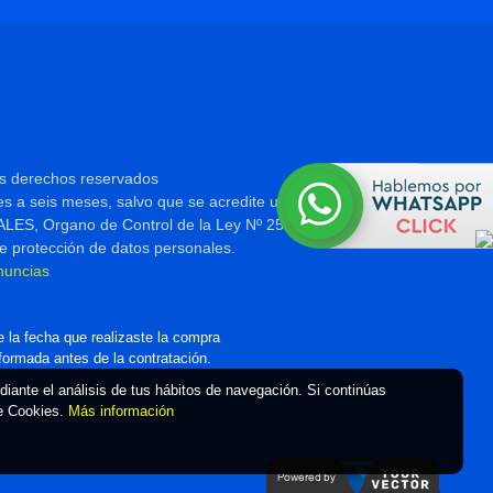
os derechos reservados
es a seis meses, salvo que se acredite un interés legítimo al efecto
 Organo de Control de la Ley Nº 25.326, tiene la atribución de
e protección de datos personales.
nuncias
 la fecha que realizaste la compra
nformada antes de la contratación.
ediante el análisis de tus hábitos de navegación. Si continúas
de Cookies.
Más información