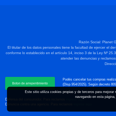
Razón Social: Planet 
El titular de los datos personales tiene la facultad de ejercer el 
conforme lo establecido en el artículo 14, inciso 3 de la Ley
atender las denuncias y reclamos
Direcc
Podés cancelar tus compras realiza
Boton de arrepentimiento
(Disp.954/2025). Según decreto 809/
Este sitio utiliza cookies propias y de terceros para mejorar
navegando en esta página, 
Defensa del consumidor. Para reclamos
ingrese aquí
Denuncia contra una agencia. Para reclamos
ingrese aquí