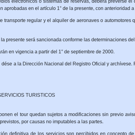
ios electrónicos o sistemas de reservas, deberá preverse el c
 aprobadas en el artículo 1° de la presente, con anterioridad a 
e transporte regular y el alquiler de aeronaves o automotores 
la presente será sancionada conforme las determinaciones del 
án en vigencia a partir del 1° de septiembre de 2000.
ése a la Dirección Nacional del Registro Oficial y archívese. 
ERVICIOS TURISTICOS
mponen el tour quedan sujetos a modificaciones sin previo avis
previstos, por causas no imputables a las partes.
ón definitiva de los servicios son percibidos en concepto de r