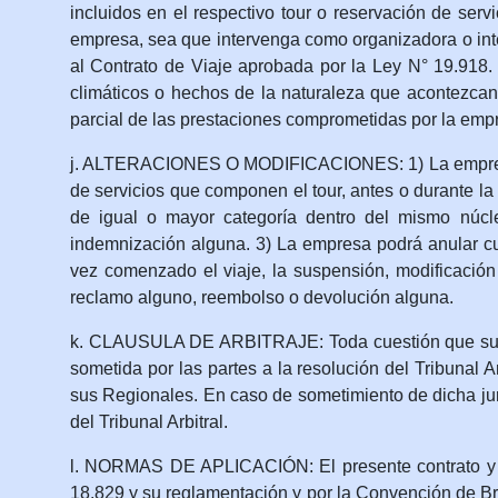
incluidos en el respectivo tour o reservación de serv
empresa, sea que intervenga como organizadora o inte
al Contrato de Viaje aprobada por la Ley N° 19.918.
climáticos o hechos de la naturaleza que acontezcan 
parcial de las prestaciones comprometidas por la empr
j. ALTERACIONES O MODIFICACIONES: 1) La empresa se 
de servicios que componen el tour, antes o durante la
de igual o mayor categoría dentro del mismo núcl
indemnización alguna. 3) La empresa podrá anular cua
vez comenzado el viaje, la suspensión, modificación 
reclamo alguno, reembolso o devolución alguna.
k. CLAUSULA DE ARBITRAJE: Toda cuestión que surja c
sometida por las partes a la resolución del Tribunal 
sus Regionales. En caso de sometimiento de dicha jur
del Tribunal Arbitral.
l. NORMAS DE APLICACIÓN: El presente contrato y en 
18.829 y su reglamentación y por la Convención de Br