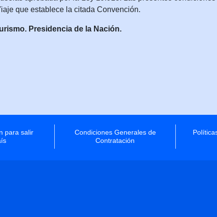
iaje que establece la citada Convención.
ismo. Presidencia de la Nación.
 para salir
Condiciones Generales de
Polític
aís
Contratación