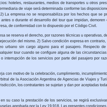
icios: hoteles, restaurantes, medios de transportes u otros pre
rmediaria de viaje será determinada conforme las disposicion
 2) La empresa no se responsabiliza por los hechos que se p
antes o durante el desarrollo del tour que impidan, demoren 
esa, de conformidad con lo dispuesto por el Código Civil.
reserva el derecho, por razones técnicas u operativas, de alt
 ejecución del mismo. 2) Salvo condición expresa en contrario,
eo urbano sin cargo alguno para el pasajero. Respecto de 
lquier tour cuando se configure alguna de las circunstancias 
o interrupción de los servicios por parte del pasajero por ra
on motivo de la celebración, cumplimiento, incumplimiento, p
Arbitral de la Asociación Argentina de Agencias de Viajes y Tur
isdicción, los contratantes se sujetan y dan por aceptadas tod
su caso la prestación de los servicios, se regirá exclusiva
uselas aprobada por la Ley 19.918. Las presentes condiciones