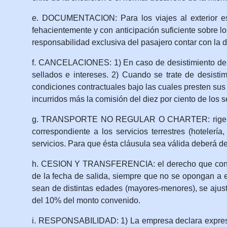
e. DOCUMENTACION: Para los viajes al exterior es 
fehacientemente y con anticipación suficiente sobre lo
responsabilidad exclusiva del pasajero contar con la
f. CANCELACIONES: 1) En caso de desistimiento de o
sellados e intereses. 2) Cuando se trate de desisti
condiciones contractuales bajo las cuales presten sus 
incurridos más la comisión del diez por ciento de los s
g. TRANSPORTE NO REGULAR O CHARTER: rige lo estipu
correspondiente a los servicios terrestres (hoteler
servicios. Para que ésta cláusula sea válida deberá de
h. CESION Y TRANSFERENCIA: el derecho que confiere a
de la fecha de salida, siempre que no se opongan a ell
sean de distintas edades (mayores-menores), se ajusta
del 10% del monto convenido.
i. RESPONSABILIDAD: 1) La empresa declara expresamen