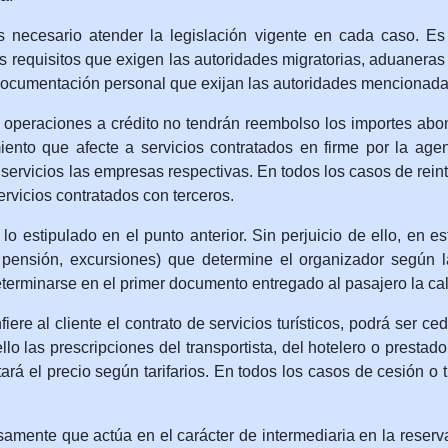
necesario atender la legislación vigente en cada caso. Es 
s requisitos que exigen las autoridades migratorias, aduaneras y
 documentación personal que exijan las autoridades mencionada
peraciones a crédito no tendrán reembolso los importes abona
miento que afecte a servicios contratados en firme por la age
servicios las empresas respectivas. En todos los casos de reint
ervicios contratados con terceros.
lado en el punto anterior. Sin perjuicio de ello, en estos
ía, pensión, excursiones) que determine el organizador segú
terminarse en el primer documento entregado al pasajero la cal
l cliente el contrato de servicios turísticos, podrá ser cedi
o las prescripciones del transportista, del hotelero o prestad
rá el precio según tarifarios. En todos los casos de cesión o t
te que actúa en el carácter de intermediaria en la reserva o