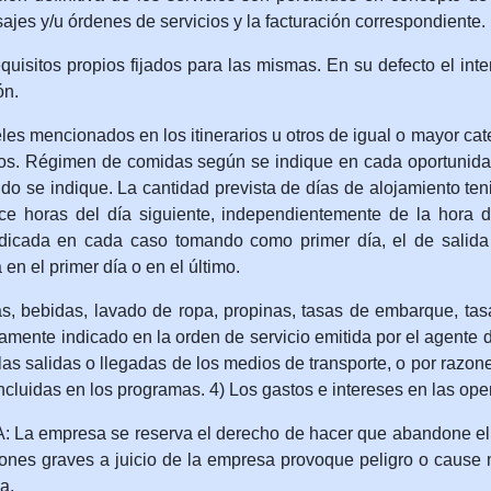
ajes y/u órdenes de servicios y la facturación correspondiente.
equisitos propios fijados para las mismas. En su defecto el i
ón.
mencionados en los itinerarios u otros de igual o mayor categ
stos. Régimen de comidas según se indique en cada oportunida
do se indique. La cantidad prevista de días de alojamiento te
ce horas del día siguiente, independientemente de la hora de
ndicada en cada caso tomando como primer día, el de salida y
en el primer día o en el último.
bidas, lavado de ropa, propinas, tasas de embarque, tasas s
amente indicado en la orden de servicio emitida por el agente 
as salidas o llegadas de los medios de transporte, o por razon
cluidas en los programas. 4) Los gastos e intereses en las oper
presa se reserva el derecho de hacer que abandone el tou
ones graves a juicio de la empresa provoque peligro o cause m
a.