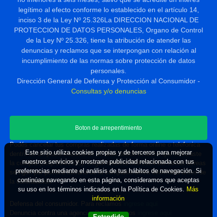
legítimo al efecto conforme lo establecido en el artículo 14,
inciso 3 de la Ley Nº 25.326La DIRECCION NACIONAL DE
PROTECCION DE DATOS PERSONALES, Organo de Control
de la Ley Nº 25.326, tiene la atribución de atender las
denuncias y reclamos que se interpongan con relación al
incumplimiento de las normas sobre protección de datos
personales.
Dirección General de Defensa y Protección al Consumidor -
Consultas y/o denuncias
Boton de arrepentimiento
Podés cancelar tus compras realizadas de forma online o telefonica
Este sitio utiliza cookies propias y de terceros para mejorar
dentro de un plazo máximo de 10 días desde la fecha que realizaste
nuestros servicios y mostrarte publicidad relacionada con tus
la compra (Disp.954/2025). Según decreto 809/2024 las tarifas aéreas
preferencias mediante el análisis de tus hábitos de navegación. Si
se rigen por política tarifaria de la compañía aérea informada antes de
continúas navegando en esta página, consideramos que aceptas
la contratación.
su uso en los términos indicados en la Política de Cookies.
Más
información
Defensa del consumidor. Para reclamos
ingrese aquí
Denuncia contra una agencia. Para reclamos
ingrese aquí
Entendido