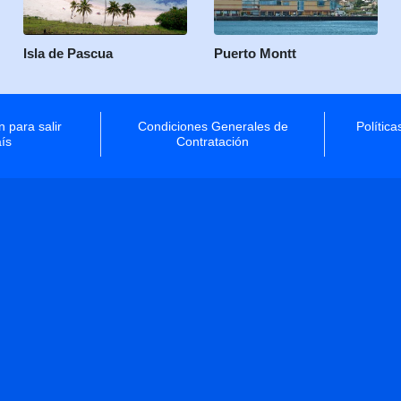
Isla de Pascua
Puerto Montt
 para salir
Condiciones Generales de
Polític
aís
Contratación