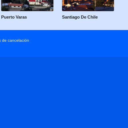
Puerto Varas
Santiago De Chile
as de cancelación