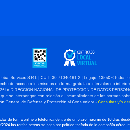
Global Services S.R.L | CUIT: 30-71040161-2 | Legajo: 13550 ©Todos l
derecho de acceso a los mismos en forma gratuita a intervalos no inferior
 Nº 25.326La DIRECCION NACIONAL DE PROTECCION DE DATOS PERSONALES,
 que se interpongan con relación al incumplimiento de las normas sobr
ión General de Defensa y Protección al Consumidor -
Consultas y/o de
das de forma online o telefonica dentro de un plazo máximo de 10 días desde
2024 las tarifas aéreas se rigen por política tarifaria de la compañía aérea i