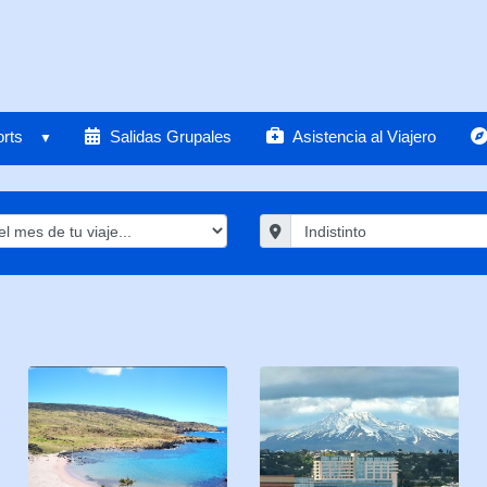
rts
Salidas Grupales
Asistencia al Viajero