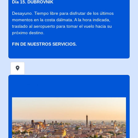
Día 15. DUBROVNIK
Desayuno. Tiempo libre para disfrutar de los últimos
momentos en la costa dálmata. A la hora indicada,
traslado al aeropuerto para tomar el vuelo hacia su
próximo destino.
FIN DE NUESTROS SERVICIOS.
Bologna
Previous
Next