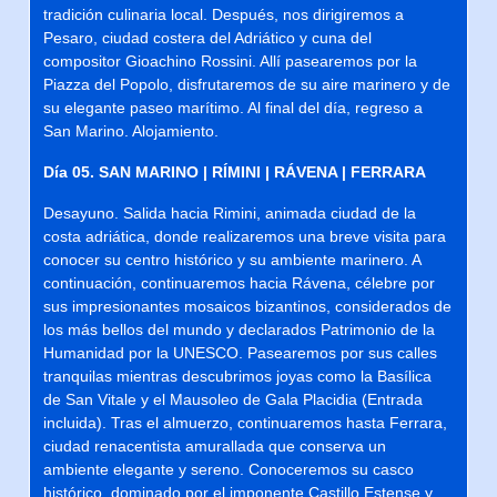
tradición culinaria local. Después, nos dirigiremos a
Pesaro, ciudad costera del Adriático y cuna del
compositor Gioachino Rossini. Allí pasearemos por la
Piazza del Popolo, disfrutaremos de su aire marinero y de
su elegante paseo marítimo. Al final del día, regreso a
San Marino. Alojamiento.
Día 05. SAN MARINO | RÍMINI | RÁVENA | FERRARA
Desayuno. Salida hacia Rimini, animada ciudad de la
costa adriática, donde realizaremos una breve visita para
conocer su centro histórico y su ambiente marinero. A
continuación, continuaremos hacia Rávena, célebre por
sus impresionantes mosaicos bizantinos, considerados de
los más bellos del mundo y declarados Patrimonio de la
Humanidad por la UNESCO. Pasearemos por sus calles
tranquilas mientras descubrimos joyas como la Basílica
de San Vitale y el Mausoleo de Gala Placidia (Entrada
incluida). Tras el almuerzo, continuaremos hasta Ferrara,
ciudad renacentista amurallada que conserva un
ambiente elegante y sereno. Conoceremos su casco
histórico, dominado por el imponente Castillo Estense y