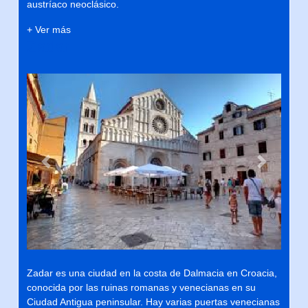
austríaco neoclásico.
+ Ver más
Zadar
Previous
Next
Zadar es una ciudad en la costa de Dalmacia en Croacia,
conocida por las ruinas romanas y venecianas en su
Ciudad Antigua peninsular. Hay varias puertas venecianas