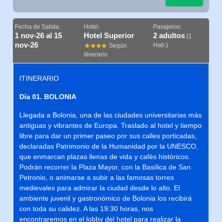
Fecha de Salida:
Hotel:
Pasajeros:
1 nov-26 al 15
Hotel Superior
2 adultos
(1
nov-26
Hab.)
Según
itinerario
ITINERARIO
Día 01. BOLONIA
Llegada a Bolonia, una de las ciudades universitarias más
antiguas y vibrantes de Europa. Traslado al hotel y tiempo
libre para dar un primer paseo por sus calles porticadas,
declaradas Patrimonio de la Humanidad por la UNESCO,
que enmarcan plazas llenas de vida y cafés históricos.
Podrán recorrer la Plaza Mayor, con la Basílica de San
Petronio, o animarse a subir a las famosas torres
medievales para admirar la ciudad desde lo alto. El
ambiente juvenil y gastronómico de Bolonia los recibirá
con toda su calidez. A las 19:30 horas, nos
encontraremos en el lobby del hotel para realizar la