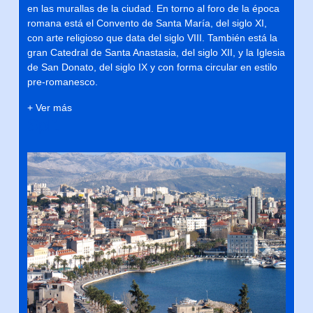
en las murallas de la ciudad. En torno al foro de la época
romana está el Convento de Santa María, del siglo XI,
con arte religioso que data del siglo VIII. También está la
gran Catedral de Santa Anastasia, del siglo XII, y la Iglesia
de San Donato, del siglo IX y con forma circular en estilo
pre-romanesco.
+ Ver más
Split
Previous
Next