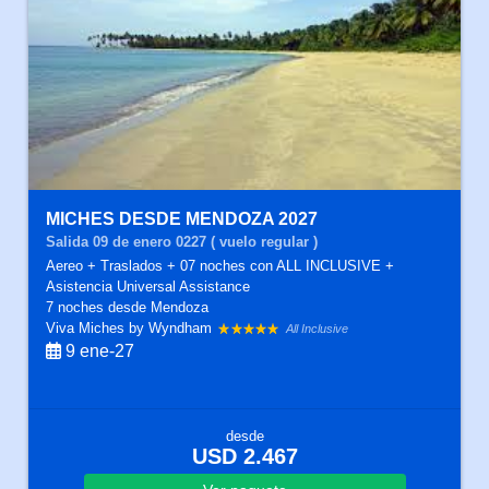
MICHES DESDE MENDOZA 2027
Salida 09 de enero 0227 ( vuelo regular )
Aereo + Traslados + 07 noches con ALL INCLUSIVE +
Asistencia Universal Assistance
7 noches
desde Mendoza
Viva Miches by Wyndham
All Inclusive
9 ene-27
desde
USD 2.467