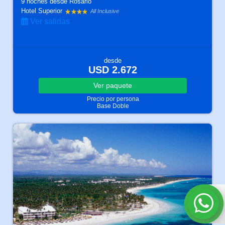
9 noches
desde Rosario
Hotel Superior
All Inclusive
Ver salidas
desde
USD 2.672
Ver
paquete
Precio por persona
Base Doble