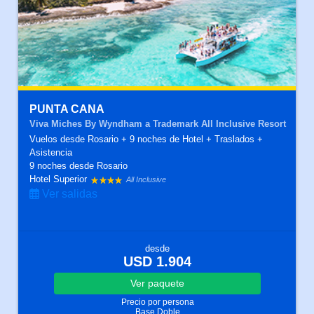
PUNTA CANA
Viva Miches By Wyndham a Trademark All Inclusive Resort
Vuelos desde Rosario + 9 noches de Hotel + Traslados +
Asistencia
9 noches
desde Rosario
Hotel Superior
All Inclusive
Ver salidas
desde
USD 1.904
Ver
paquete
Precio por persona
Base Doble