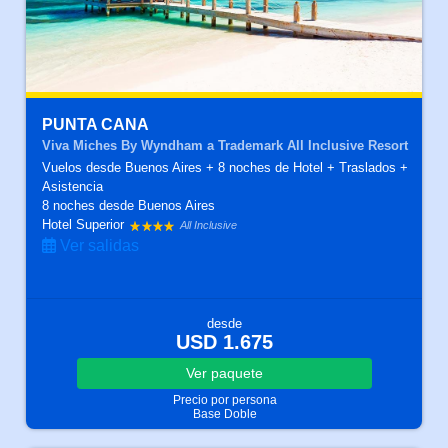
PUNTA CANA
Viva Miches By Wyndham a Trademark All Inclusive Resort
Vuelos desde Buenos Aires + 8 noches de Hotel + Traslados +
Asistencia
8 noches
desde Buenos Aires
Hotel Superior
All Inclusive
Ver salidas
desde
USD 1.675
Ver
paquete
Precio por persona
Base Doble