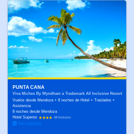
PUNTA CANA
Viva Miches By Wyndham a Trademark All Inclusive Resort
Vuelos desde Mendoza + 8 noches de Hotel + Traslados +
Asistencia
8 noches
desde Mendoza
Hotel Superior
All Inclusive
Ver salidas