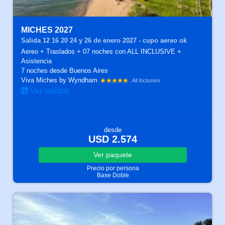
MICHES 2027
Salida 12 16 20 24 y 26 de enero 2027 - cupo aereo ok
Aereo + Traslados + 07 noches con ALL INCLUSIVE +
Asistencia
7 noches
desde Buenos Aires
Viva Miches by Wyndham
All Inclusive
Ver salidas
desde
USD 2.574
Ver
paquete
Precio por persona
Base Doble