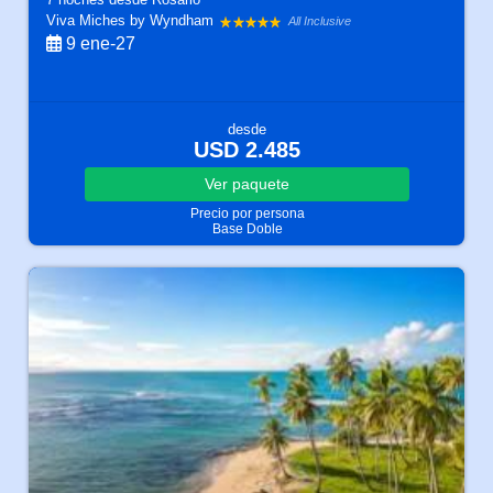
Viva Miches by Wyndham
All Inclusive
9 ene-27
desde
USD 2.485
Ver
paquete
Precio por persona
Base Doble