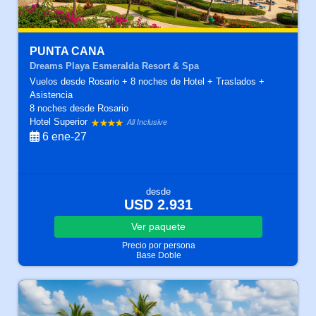
PUNTA CANA
Dreams Playa Esmeralda Resort & Spa
Vuelos desde Rosario + 8 noches de Hotel + Traslados +
Asistencia
8 noches
desde Rosario
Hotel Superior
All Inclusive
6 ene-27
desde
USD 2.931
Ver
paquete
Precio por persona
Base Doble