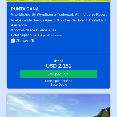
PUNTA CANA
Viva Miches By Wyndham a Trademark All Inclusive Resort
Vuelos desde Buenos Aires + 8 noches de Hotel + Traslados +
Asistencia
8 noches
desde Buenos Aires
Hotel Superior
All Inclusive
26 nov-26
desde
USD 2.151
Ver
paquete
Precio por persona
Base Doble