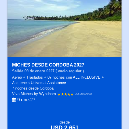
MICHES DESDE CORDOBA 2027
Salida 09 de enero 0227 ( vuelo regular )
Aereo + Traslados + 07 noches con ALL INCLUSIVE +
Asistencia Universal Assistance
7 noches
desde Córdoba
Viva Miches by Wyndham
All Inclusive
9 ene-27
desde
USD 2.651