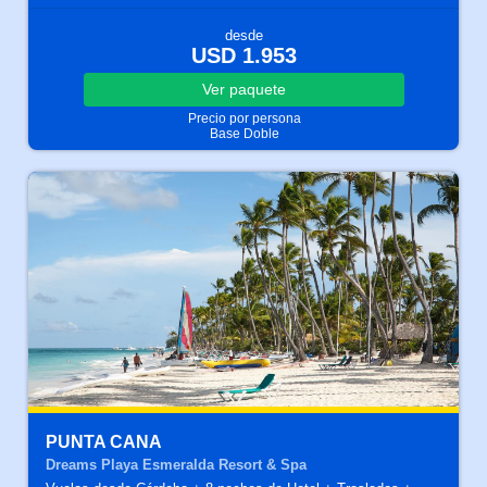
desde
USD 1.953
Ver
paquete
Precio por persona
Base Doble
PUNTA CANA
Dreams Playa Esmeralda Resort & Spa