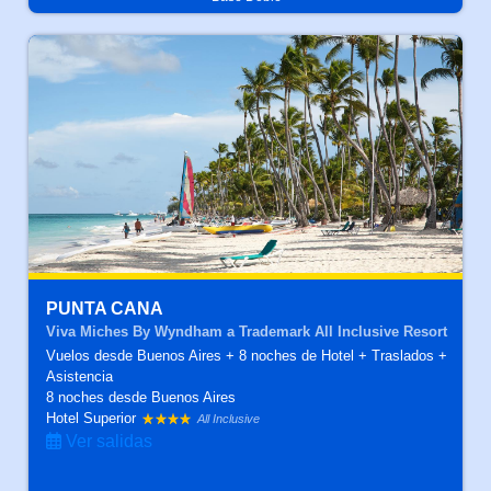
PUNTA CANA
Viva Miches By Wyndham a Trademark All Inclusive Resort
Vuelos desde Buenos Aires + 8 noches de Hotel + Traslados +
Asistencia
8 noches
desde Buenos Aires
Hotel Superior
All Inclusive
Ver salidas