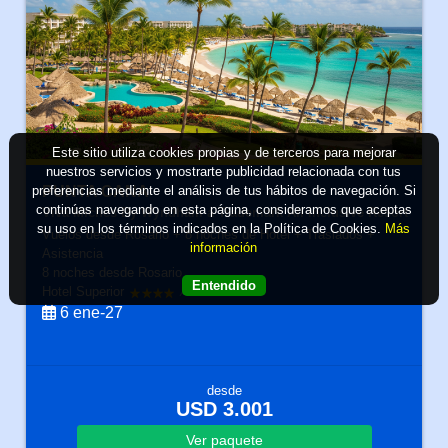
Este sitio utiliza cookies propias y de terceros para mejorar
nuestros servicios y mostrarte publicidad relacionada con tus
preferencias mediante el análisis de tus hábitos de navegación. Si
PUNTA CANA
continúas navegando en esta página, consideramos que aceptas
Viva Miches By Wyndham a Trademark All Inclusive Resort
su uso en los términos indicados en la Política de Cookies.
Más
Vuelos desde Rosario + 8 noches de Hotel + Traslados +
información
Asistencia
8 noches
desde Rosario
Entendido
Hotel Superior
All Inclusive
6 ene-27
desde
USD 3.001
Ver
paquete