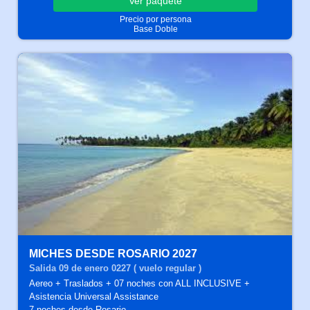
Ver
paquete
Precio por persona
Base Doble
MICHES DESDE ROSARIO 2027
Salida 09 de enero 0227 ( vuelo regular )
Aereo + Traslados + 07 noches con ALL INCLUSIVE +
Asistencia Universal Assistance
7 noches
desde Rosario