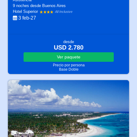
9 noches
desde Buenos Aires
Hotel Superior
All Inclusive
3 feb-27
desde
USD 2.780
Ver
paquete
Precio por persona
Base Doble