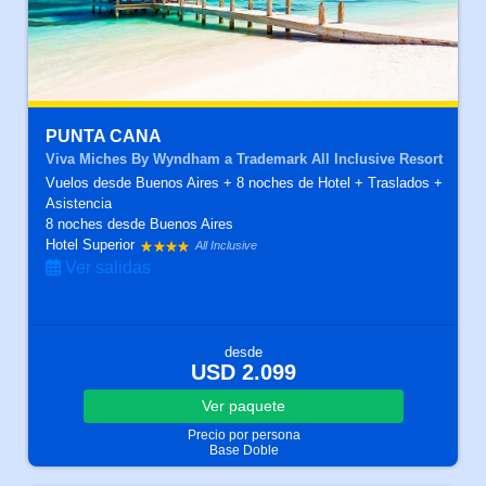
PUNTA CANA
Viva Miches By Wyndham a Trademark All Inclusive Resort
Vuelos desde Buenos Aires + 8 noches de Hotel + Traslados +
Asistencia
8 noches
desde Buenos Aires
Hotel Superior
All Inclusive
Ver salidas
desde
USD 2.099
Ver
paquete
Precio por persona
Base Doble