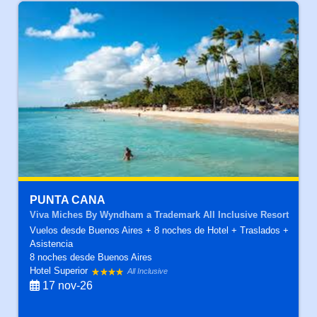
PUNTA CANA
Viva Miches By Wyndham a Trademark All Inclusive Resort
Vuelos desde Buenos Aires + 8 noches de Hotel + Traslados +
Asistencia
8 noches
desde Buenos Aires
Hotel Superior
All Inclusive
17 nov-26