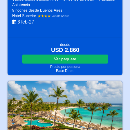
Asistencia
9 noches
desde Buenos Aires
Hotel Superior
All Inclusive
3 feb-27
desde
USD 2.860
Ver
paquete
Precio por persona
Base Doble