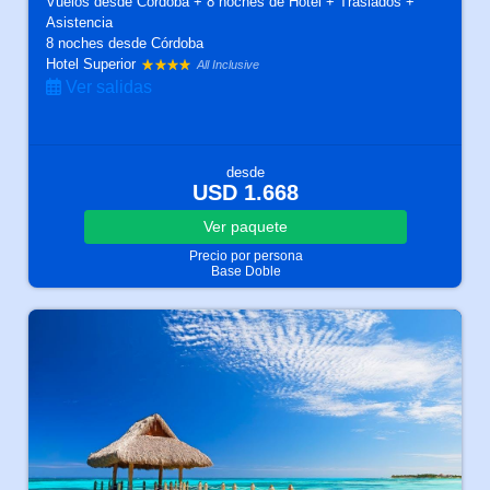
Vuelos desde Córdoba + 8 noches de Hotel + Traslados +
Asistencia
8 noches
desde Córdoba
Hotel Superior
All Inclusive
Ver salidas
desde
USD 1.668
Ver
paquete
Precio por persona
Base Doble