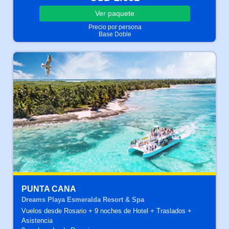
Ver
paquete
Precio por persona
Base Doble
PUNTA CANA
Dreams Playa Esmeralda Resort & Spa
Vuelos desde Rosario + 9 noches de Hotel + Traslados +
Asistencia