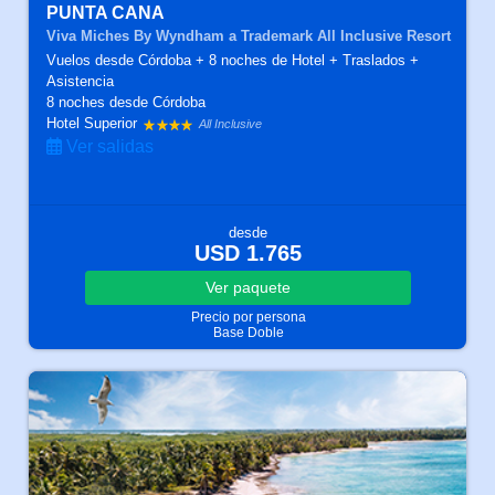
PUNTA CANA
Viva Miches By Wyndham a Trademark All Inclusive Resort
Vuelos desde Córdoba + 8 noches de Hotel + Traslados +
Asistencia
8 noches
desde Córdoba
Hotel Superior
All Inclusive
Ver salidas
desde
USD 1.765
Ver
paquete
Precio por persona
Base Doble