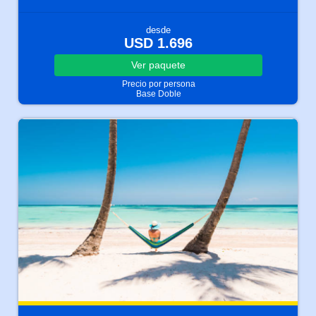
desde
USD 1.696
Ver
paquete
Precio por persona
Base Doble