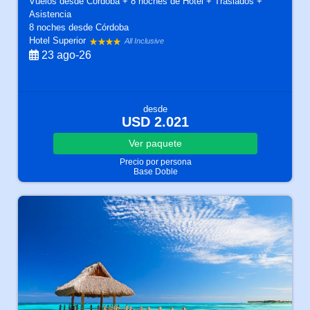
Vuelos desde Córdoba + 8 noches de Hotel + Traslados +
Asistencia
8 noches
desde Córdoba
Hotel Superior
All Inclusive
23 ago-26
desde
USD 2.021
Ver
paquete
Precio por persona
Base Doble