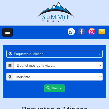
Paquetes a Miches
x
Buscar