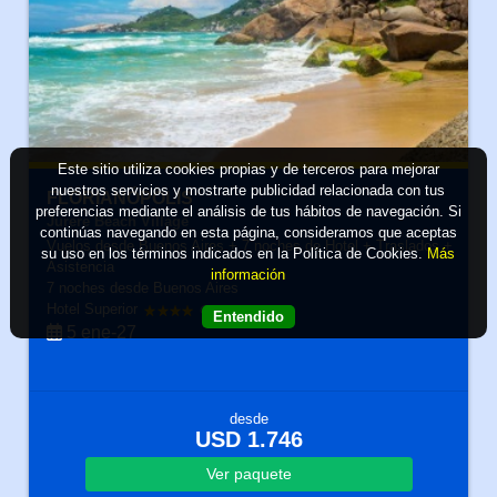
Este sitio utiliza cookies propias y de terceros para mejorar
nuestros servicios y mostrarte publicidad relacionada con tus
FLORIANÓPOLIS
preferencias mediante el análisis de tus hábitos de navegación. Si
Jurere Beach Village
continúas navegando en esta página, consideramos que aceptas
Vuelos desde Buenos Aires + 7 noches de Hotel + Traslados +
su uso en los términos indicados en la Política de Cookies.
Más
Asistencia
información
7 noches
desde Buenos Aires
Hotel Superior
Con Desayuno
Entendido
5 ene-27
desde
USD 1.746
Ver
paquete