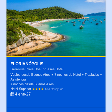
FLORIANÓPOLIS
Geranius Praia Dos Ingleses Hotel
Vuelos desde Buenos Aires + 7 noches de Hotel + Traslados +
Asistencia
7 noches
desde Buenos Aires
Hotel Superior
Con Desayuno
4 ene-27