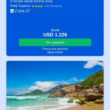
8 noches
desde Buenos Aires
Hotel Superior
Con Desayuno
2 ene-27
desde
USD 1.226
Ver
paquete
Precio por persona
Base Doble