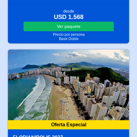
desde
USD 1.568
Ver
paquete
Precio por persona
Base Doble
Oferta Especial