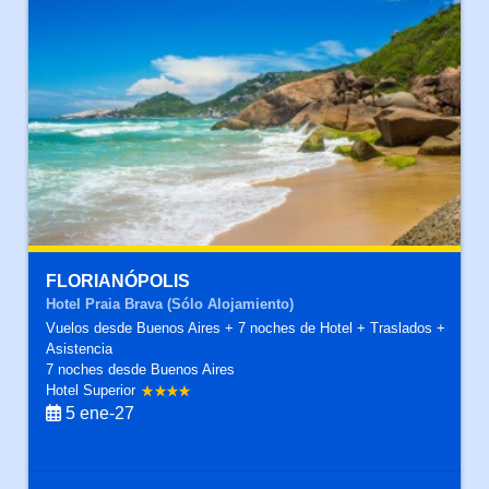
FLORIANÓPOLIS
Hotel Praia Brava (Sólo Alojamiento)
Vuelos desde Buenos Aires + 7 noches de Hotel + Traslados +
Asistencia
7 noches
desde Buenos Aires
Hotel Superior
5 ene-27