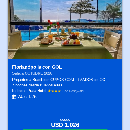
Florianópolis con GOL
Salida OCTUBRE 2026
Paquetes a Brasil con CUPOS CONFIRMADOS de GOL!!
7 noches
desde Buenos Aires
Ingleses Praia Hotel
Con Desayuno
24 oct-26
desde
USD 1.026