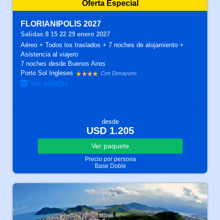
Oferta Especial
FLORIANIPOLIS 2027
Salidas 8 15 22 29 enero 2027
Aéreo + Todos los traslados + 7 noches de alojamiento +
Asistencia al viajero
7 noches
desde Buenos Aires
Porto Sol Ingleses
Con Desayuno
Ver salidas
desde
USD 1.205
Ver
paquete
Precio por persona
Base Doble