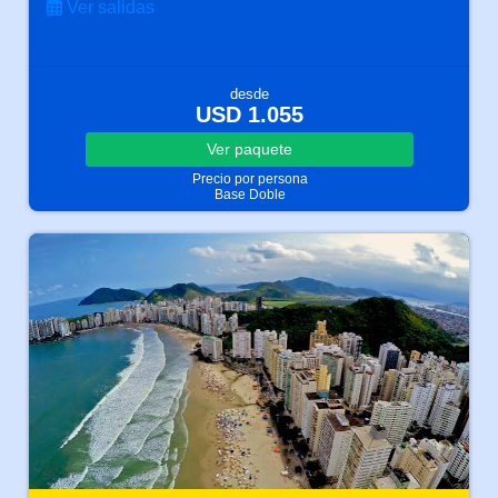
Ver salidas
desde
USD 1.055
Ver
paquete
Precio por persona
Base Doble