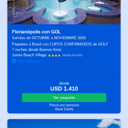
Florianópolis con GOL
Salidas de OCTUBRE a NOVIEMBRE 2026
Paquetes a Brasil con CUPOS CONFIRMADOS de GOL!!
7 noches
desde Buenos Aires
Jurere Beach Village
Media Pensión
Ver salidas
desde
USD 1.410
Ver
paquete
Precio por persona
Base Doble