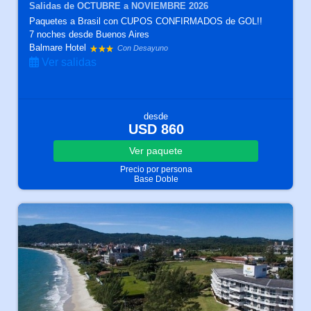
Salidas de OCTUBRE a NOVIEMBRE 2026
Paquetes a Brasil con CUPOS CONFIRMADOS de GOL!!
7 noches
desde Buenos Aires
Balmare Hotel
Con Desayuno
Ver salidas
desde
USD 860
Ver
paquete
Precio por persona
Base Doble