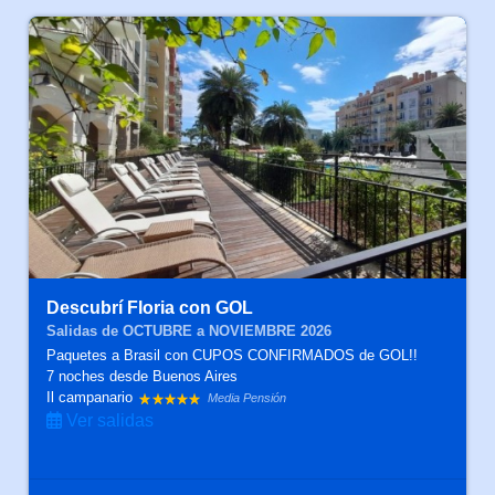
Descubrí Floria con GOL
Salidas de OCTUBRE a NOVIEMBRE 2026
Paquetes a Brasil con CUPOS CONFIRMADOS de GOL!!
7 noches
desde Buenos Aires
Il campanario
Media Pensión
Ver salidas