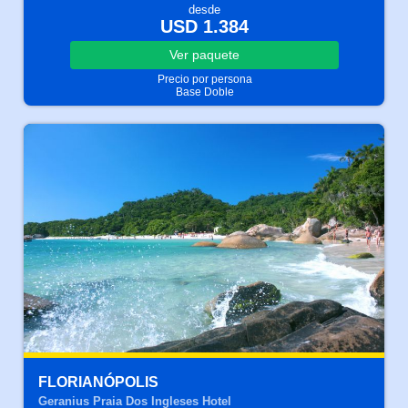
desde
USD 1.384
Ver
paquete
Precio por persona
Base Doble
FLORIANÓPOLIS
Geranius Praia Dos Ingleses Hotel