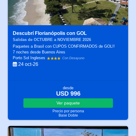
Descubrí Florianópolis con GOL
Salidas de OCTUBRE a NOVIEMBRE 2026
Paquetes a Brasil con CUPOS CONFIRMADOS de GOL!!
7 noches
desde Buenos Aires
Porto Sol Ingleses
Con Desayuno
24 oct-26
desde
USD 996
Ver
paquete
Precio por persona
Base Doble