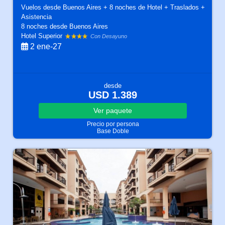
Vuelos desde Buenos Aires + 8 noches de Hotel + Traslados +
Asistencia
8 noches
desde Buenos Aires
Hotel Superior
Con Desayuno
2 ene-27
desde
USD 1.389
Ver
paquete
Precio por persona
Base Doble