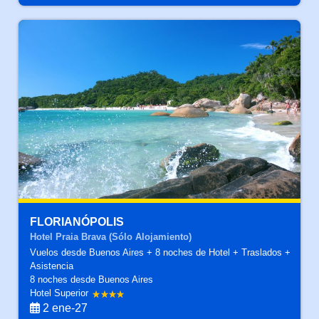
FLORIANÓPOLIS
Hotel Praia Brava (Sólo Alojamiento)
Vuelos desde Buenos Aires + 8 noches de Hotel + Traslados +
Asistencia
8 noches
desde Buenos Aires
Hotel Superior
2 ene-27