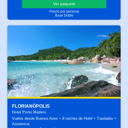
Ver
paquete
Precio por persona
Base Doble
FLORIANÓPOLIS
Hotel Porto Madero
Vuelos desde Buenos Aires + 8 noches de Hotel + Traslados +
Asistencia