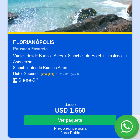
FLORIANÓPOLIS
Pousada Favareto
Vuelos desde Buenos Aires + 8 noches de Hotel + Traslados +
Asistencia
8 noches
desde Buenos Aires
Hotel Superior
Con Desayuno
2 ene-27
desde
USD 1.560
Ver
paquete
Precio por persona
Base Doble