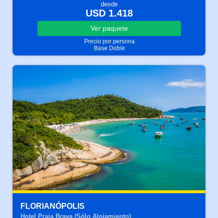
desde
USD 1.418
Ver
paquete
Precio por persona
Base Doble
FLORIANÓPOLIS
Hotel Praia Brava (Sólo Alojamiento)