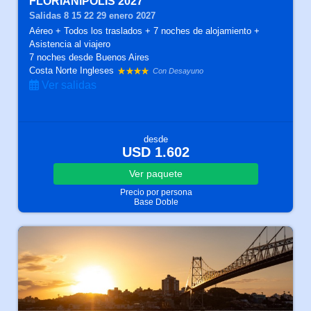
FLORIANIPOLIS 2027
Salidas 8 15 22 29 enero 2027
Aéreo + Todos los traslados + 7 noches de alojamiento +
Asistencia al viajero
7 noches
desde Buenos Aires
Costa Norte Ingleses
Con Desayuno
Ver salidas
desde
USD 1.602
Ver
paquete
Precio por persona
Base Doble