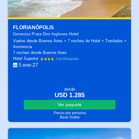
FLORIANÓPOLIS
Geranius Praia Dos Ingleses Hotel
Vuelos desde Buenos Aires + 7 noches de Hotel + Traslados +
Asistencia
7 noches
desde Buenos Aires
Hotel Superior
Con Desayuno
5 ene-27
desde
USD 1.285
Ver
paquete
Precio por persona
Base Doble