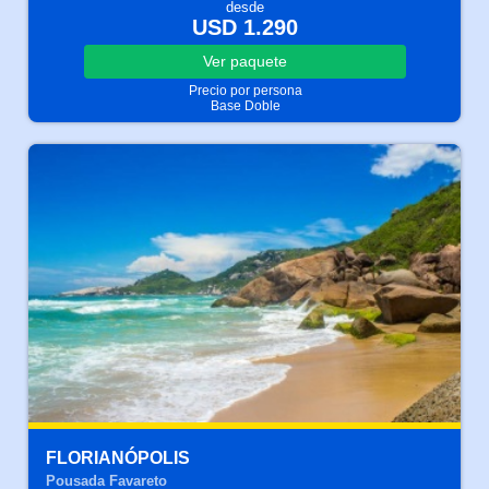
desde
USD 1.290
Ver
paquete
Precio por persona
Base Doble
FLORIANÓPOLIS
Pousada Favareto